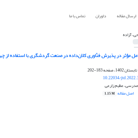
ارسال مقاله
داوران
تماس با ما
حی، آزاده
183-202
10.22034/jtd.2022
 مدرسی، عظیم زارعی
اصل مقاله
1.15 M