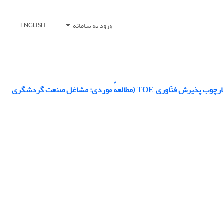
ورود به سامانه
ENGLISH
بررسی تأثیر عوامل مؤثر در پذیرش فنّاوری کلان‌داده در صنعت گردشگری با استفاده از چهارچوب پذیرش فنّاوری TOE (مطالعهٔ موردی: مشاغل صنعت گردشگری