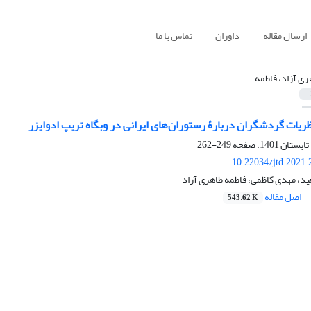
ارسال مقاله
داوران
تماس با ما
ری آزاد، فاطمه
ریات گردشگران دربارۀ رستوران‌های ایرانی در وبگاه تریپ ادوایزر
249-262
10.22034/jtd.2021
، مهدی کاظمی، فاطمه طاهری آزاد
اصل مقاله
543.62 K