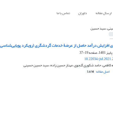
ارسال مقاله
داوران
تماس با ما
نی، سید حسین
ی افزایش درآمد حاصل از عرضۀ خدمات گردشگری (رویکرد پویایی‌شناسی 
19-37
10.22034/jtd.2021
یه کاظمی، حامد شکوری گنجوی، مهناز حسین زاده، سید حسین حسینی
اصل مقاله
5.6 M