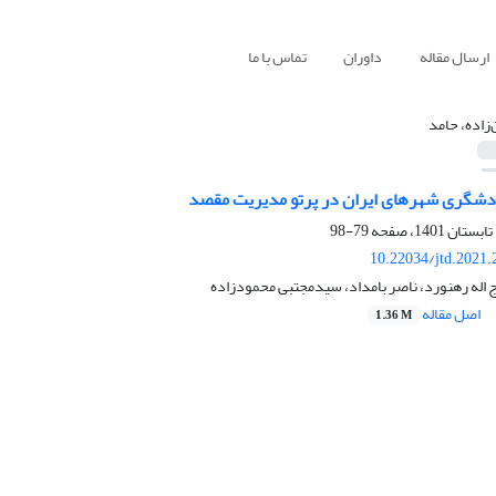
ارسال مقاله
داوران
تماس با ما
‌زاده، حامد
دشگری شهرهای ایران در پرتو مدیریت مقصد
79-98
10.22034/jtd.2021
ج اله رهنورد، ناصر بامداد، سیدمجتبی محمودزاده
اصل مقاله
1.36 M