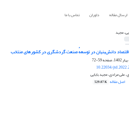
ارسال مقاله
داوران
تماس با ما
ایی، مجید
ی اقتصاد دانش‌بنیان در توسعهٔ صنعت گردشگری در کشورهای منتخب
59-72
10.22034/jtd.2022
، علی مرادی، مجید بابایی
اصل مقاله
529.07 K