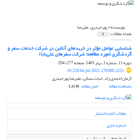
نویسنده =
پورحیدری، علیرضا
تعداد مقالات:
1
شناسایی عوامل مؤثر در خریدهای آنلاین در شرکت خدمات سفر و
گردشگری (مورد مطالعه: شرکت سفرهای علی‌بابا)
دوره 11، شماره 1، بهار 1401، صفحه
277-294
10.22034/jtd.2021.270380.2251
آرمان احمدی زاد، خبات نسائی، علیرضا پورحیدری
مشاهده مقاله
اصل مقاله
1.21 M
مقالات آماده انتشار
شماره جاری
شماره‌های پیشین نشریه