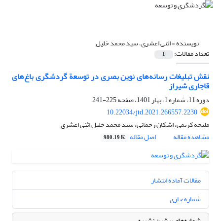
نویسنده =
اثنی اعشری، سید محمد خلیل
تعداد مقالات:
1
نقش تبلیغات رسانه‌های نوین بصری در توسعة گردشگری باغ‌های
قاجاری شیراز
دوره 11، شماره 1، بهار 1401، صفحه
225-241
10.22034/jtd.2021.266557.2230
ملیحه کریمی، اشکان رحمانی، سید محمد خلیل اثنی اعشری
مشاهده مقاله
اصل مقاله
980.19 K
مقالات آماده انتشار
شماره جاری
شماره‌های پیشین نشریه