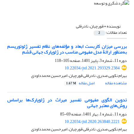
نویسنده =
قورچیان، نادرقلی
تعداد مقالات:
2
بررسی میزان کاربست ابعاد و مؤلفه‌های نظام تفسیر ژئوتوریسم
به‌منظور ارائۀ مدل مفهومی مناسب در ژئوپارک جهانی قشم
دوره 11، شماره 3، پاییز 1401، صفحه
105-118
10.22034/jtd.2021.293329.2384
بهرام نکویی صدری، نادرقلی قورچیان، امیرحسین محمدداودی
مشاهده مقاله
اصل مقاله
1.67 M
تدوین الگوی مفهومی تفسیر میراث در ژئوپارک‌‏ها براساس
روش‏‌های معتبر جهانی
دوره 11، شماره 1، بهار 1401، صفحه
69-85
10.22034/jtd.2020.263840.2221
بهرام نکویی صدری، نادرقلی قورچیان، امیرحسین محمدداودی