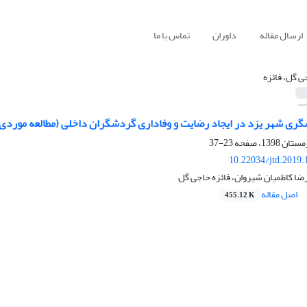
ارسال مقاله
داوران
تماس با ما
ی گل، فائزه
شگری شهر یزد در ایجاد رضایت و وفاداری گردشگران داخلی (مطالعه موردی:
23-37
10.22034/jtd.2019
ضا کاظمیان شیروان، فائزه حاجی گل
اصل مقاله
455.12 K