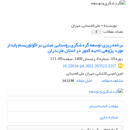
نویسنده =
علی الحسابی، مهران
تعداد مقالات:
1
برنامه ریزی توسعه گردشگری روستایی مبتنی بر اکوتوریسم پایدار
مورد پژوهی ناحیه کجور در استان مازندران
دوره 10، شماره 4، زمستان 1400، صفحه
89-111
10.22034/jtd.2021.263523.2217
امین امینی کاشانی، مهران علی الحسابی
مشاهده مقاله
اصل مقاله
14.53 M
مقالات آماده انتشار
شماره جاری
شماره‌های پیشین نشریه