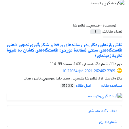
نویسنده =
طلیسچی، غلامرضا
تعداد مقالات:
1
نقش بازنمایی مکان در رسانه‌های برخط بر شکل‌گیری تصویر ذهنی
اقامت‌گاه‌های سنتی (مطالعۀ موردی: اقامت‌گاه‌های کاشان به شیوۀ
نظریۀ زمینه‌ای)
دوره 11، شماره 2، تابستان 1401، صفحه
99-114
10.22034/jtd.2021.262462.2209
فائزه توسلی آرا، غلامرضا طلیسچی، سید جلیل موسوی، ناصر رضائی
مشاهده مقاله
اصل مقاله
550.3 K
مقالات آماده انتشار
شماره جاری