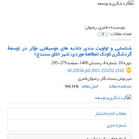
نویسنده =
قمری، رضوان
تعداد مقالات:
1
شناسایی و اولویت ‏بندی جاذبه ‏های موسیقایی مؤثر در توسعۀ
گردشگری کودک (مطالعۀ موردی: شهر خلاق سنندج)
دوره 10، شماره 4، زمستان 1400، صفحه
279-295
10.22034/jtd.2021.255252.2162
مهرنوش بسته نگار، رضوان قمری
مشاهده مقاله
اصل مقاله
943.14 K
مقالات آماده انتشار
شماره جاری
شماره‌های پیشین نشریه