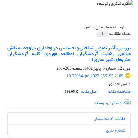
نویسنده =
احمدی، عباس
تعداد مقالات:
1
بررسی تأثیر تصویر شناختی و احساسی در وفاداری با توجه به نقش
میانجی رضایت گردشگران (مطالعهٔ موردی: کلیهٔ گردشگران
هتل‌های شهر ساری)
دوره 12، شماره 3، پاییز 1402، صفحه
263-281
10.22034/jtd.2022.256192.2169
عباس احمدی
مشاهده مقاله
اصل مقاله
666.05 K
مقالات آماده انتشار
شماره جاری