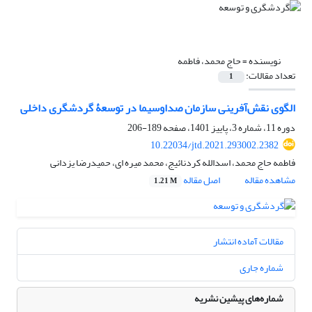
نویسنده =
حاج محمد، فاطمه
تعداد مقالات:
1
الگوی نقش‌آفرینی سازمان صداوسیما در توسعۀ گردشگری داخلی
دوره 11، شماره 3، پاییز 1401، صفحه
189-206
10.22034/jtd.2021.293002.2382
فاطمه حاج محمد، اسدالله کردنائیج، محمد میره ای، حمیدرضا یزدانی
مشاهده مقاله
اصل مقاله
1.21 M
مقالات آماده انتشار
شماره جاری
شماره‌های پیشین نشریه