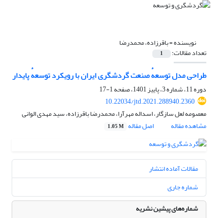
نویسنده =
باقرزاده، محمدرضا
تعداد مقالات:
1
طراحی مدل توسعهٔ صنعت گردشگری ایران با رویکرد توسعهٔ پایدار
دوره 11، شماره 3، پاییز 1401، صفحه
1-17
10.22034/jtd.2021.288940.2360
معصومه لعل سازگار، اسداله مهرآرا، محمدرضا باقرزاده، سید مهدی الوانی
مشاهده مقاله
اصل مقاله
1.05 M
مقالات آماده انتشار
شماره جاری
شماره‌های پیشین نشریه