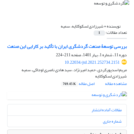
نویسنده =
شیرزادی لسکوکلایه، سمیه
تعداد مقالات:
1
بررسی توسعۀ صنعت گردشگری ایران با تأکید بر کارایی این صنعت
دوره 11، شماره 1، بهار 1401، صفحه
211-224
10.22034/jtd.2021.252734.2151
مریم اسدپورکردی، حمید امیرنژاد، سید هادی ناصری اوجاکی، سمیه
شیرزادی لسکوکلایه
مشاهده مقاله
اصل مقاله
769.45 K
مقالات آماده انتشار
شماره جاری