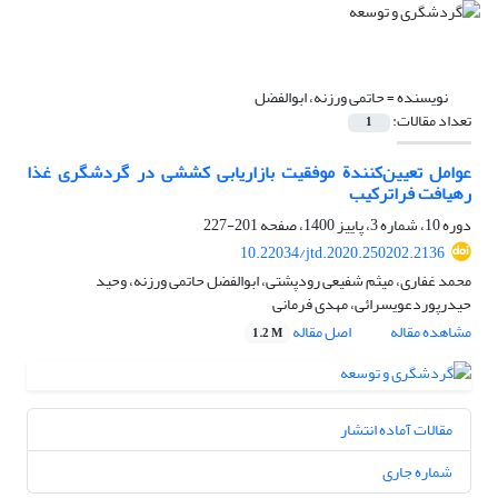
نویسنده =
حاتمی ورزنه، ابوالفضل
تعداد مقالات:
1
عوامل تعیین‌کنندة موفقیت بازاریابی کششی در گردشگری غذا
رهیافت فراترکیب
دوره 10، شماره 3، پاییز 1400، صفحه
201-227
10.22034/jtd.2020.250202.2136
محمد غفاری، میثم شفیعی رودپشتی، ابوالفضل حاتمی ورزنه، وحید
حیدرپوردعویسرائی، مهدی فرمانی
مشاهده مقاله
اصل مقاله
1.2 M
مقالات آماده انتشار
شماره جاری