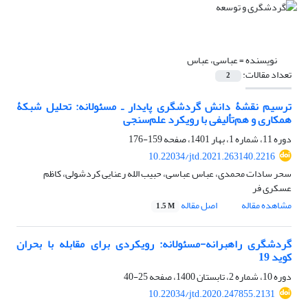
نویسنده =
عباسی، عباس
تعداد مقالات:
2
ترسیم نقشۀ دانش گردشگری پایدار ـ مسئولانه: تحلیل شبکۀ
همکاری و هم‏‌تألیفی با رویکرد علم‏‌سنجی
دوره 11، شماره 1، بهار 1401، صفحه
159-176
10.22034/jtd.2021.263140.2216
سحر سادات محمدی، عباس عباسی، حبیب الله رعنایی کردشولی، کاظم
عسکری فر
مشاهده مقاله
اصل مقاله
1.5 M
گردشگری راهبرانه-مسئولانه: رویکردی برای مقابله با بحران
کوید 19
دوره 10، شماره 2، تابستان 1400، صفحه
25-40
10.22034/jtd.2020.247855.2131