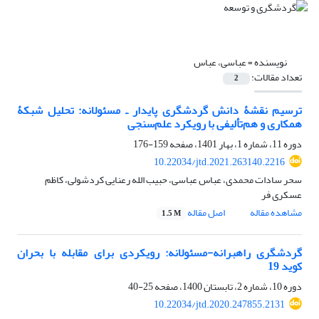
نویسنده =
عباسی، عباس
تعداد مقالات:
2
ترسیم نقشۀ دانش گردشگری پایدار ـ مسئولانه: تحلیل شبکۀ
همکاری و هم‏‌تألیفی با رویکرد علم‏‌سنجی
دوره 11، شماره 1، بهار 1401، صفحه
159-176
10.22034/jtd.2021.263140.2216
سحر سادات محمدی، عباس عباسی، حبیب الله رعنایی کردشولی، کاظم
عسکری فر
مشاهده مقاله
اصل مقاله
1.5 M
گردشگری راهبرانه-مسئولانه: رویکردی برای مقابله با بحران
کوید 19
دوره 10، شماره 2، تابستان 1400، صفحه
25-40
10.22034/jtd.2020.247855.2131