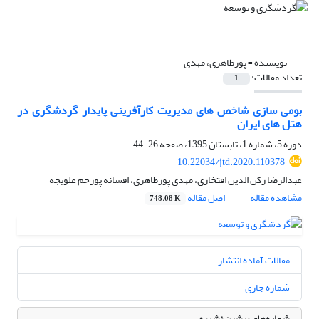
نویسنده =
پورطاهری، مهدی
تعداد مقالات:
1
بومی سازی شاخص های مدیریت کارآفرینی پایدار گردشگری در
هتل های ایران
دوره 5، شماره 1، تابستان 1395، صفحه
26-44
10.22034/jtd.2020.110378
عبدالرضا رکن الدین افتخاری، مهدی پورطاهری، افسانه پورجم علویجه
مشاهده مقاله
اصل مقاله
748.08 K
مقالات آماده انتشار
شماره جاری
شماره‌های پیشین نشریه