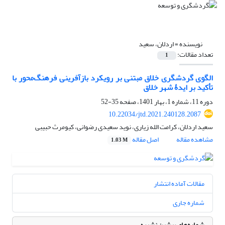
نویسنده =
اردلان، سعید
تعداد مقالات:
1
الگوی گردشگری خلاق مبتنی بر رویکرد بازآفرینی فرهنگ‌محور با
تأکید بر ایدۀ شهر خلاق
دوره 11، شماره 1، بهار 1401، صفحه
35-52
10.22034/jtd.2021.240128.2087
سعید اردلان، کرامت الله زیاری، نوید سعیدی رضوانی، کیومرث حبیبی
مشاهده مقاله
اصل مقاله
1.03 M
مقالات آماده انتشار
شماره جاری
شماره‌های پیشین نشریه