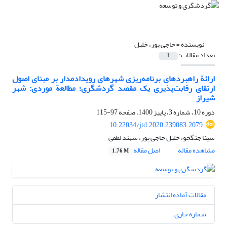
نویسنده =
حاجی پور، خلیل
تعداد مقالات:
1
ارائة راهبردهای برنامه‌ریزی شهرهای رویدادمدار بر مبنای اصول
ارتقای رقابت‌پذیری یک مقصد گردشگری؛ مطالعة موردی: شهر
شیراز
دوره 10، شماره 3، پاییز 1400، صفحه
97-115
10.22034/jtd.2020.239083.2079
سینا جنگجو، خلیل حاجی پور، سهند لطفی
مشاهده مقاله
اصل مقاله
1.76 M
مقالات آماده انتشار
شماره جاری