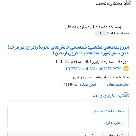
نویسنده =
اسماعیلی مهیاری، مصطفی
تعداد مقالات:
1
ابررویدادهای مذهبی: شناسایی چالش‌های تجربۀ زائران در مرحلۀ
حین سفر (مورد مطالعه: پیاده‌روی اربعین)
دوره 14، شماره 3، پاییز 1404، صفحه
133-148
10.22034/jtd.2024.462678.2936
مهدیه بد، مصطفی اسماعیلی مهیاری
مشاهده مقاله
اصل مقاله
481.64 K
مقالات آماده انتشار
شماره جاری
شماره‌های پیشین نشریه