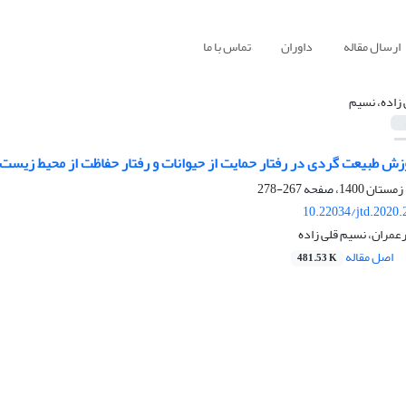
ارسال مقاله
داوران
تماس با ما
 زاده، نسیم
وزش طبیعت‏ گردی در رفتار حمایت از حیوانات و رفتار حفاظت از محیط زیست
267-278
10.22034/jtd.2020
عمران، نسیم قلی زاده
اصل مقاله
481.53 K