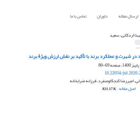
ارسال مقاله
داوران
تماس با ما
دا اردکانی، سعید
د در شهرت و عملکرد برند با تأکید بر نقش ارزش ویژۀ برند
69-80
10.22034/jtd.2020
ی، امیررضا کنجکاومنفرد، فرزانه ضرابخانه
اصل مقاله
821.17 K