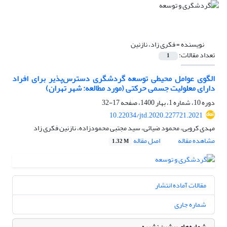
نویسنده =
فکری زاد، نازنین
تعداد مقالات:
1
الگوی عوامل محیطی توسعه گردشگری دسترس‌پذیر برای افراد
دارای معلولیت جسمی حرکتی (مورد مطالعه: شهر تهران)
دوره 10، شماره 1، بهار 1400، صفحه
17-32
10.22034/jtd.2020.227721.2021
مهدی کروبی، محمود ضیائی، سید مجتبی محمودزاده، نازنین فکری زاد
مشاهده مقاله
اصل مقاله
1.32 M
مقالات آماده انتشار
شماره جاری
شماره‌های پیشین نشریه