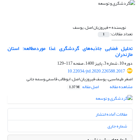
نویسنده =
فیروزیان اصل، یوسف
تعداد مقالات:
1
تحلیل فضایی جاذبه‌های گردشگری غذا موردمطالعه: استان
مازندران
دوره 10، شماره 3، پاییز 1400، صفحه
117-129
10.22034/jtd.2020.226588.2017
اصغر طهماسبی، یوسف فیروزیان اصل، ابوطالب قاسمی وسمه جانی
مشاهده مقاله
اصل مقاله
1.37 M
مقالات آماده انتشار
شماره جاری
شماره‌های پیشین نشریه