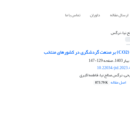
ارسال مقاله
داوران
تماس با ما
ح نیا، نرگس
نتخب
129-147
10.22034/jtd.2023
ی، نرگس صالح نیا، فاطمه اکبری
اصل مقاله
873.79 K