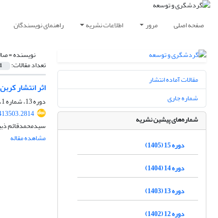
صفحه اصلی
مرور
اطلاعات نشریه
راهنمای نویسندگان
نویسنده =
صال
تعداد مقالات:
1
مقالات آماده انتشار
اثر انتشار کربن (CO2) بر صنعت گردشگری در کشورهای م
شماره جاری
دوره 13، شماره 1، بهار 1403، صفحه
.413503.2814
شماره‌های پیشین نشریه
سیدمحمدقائم ذبیح
مشاهده مقاله
دوره 15 (1405)
دوره 14 (1404)
دوره 13 (1403)
دوره 12 (1402)