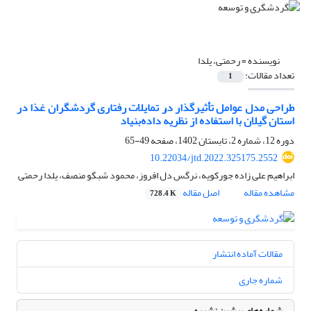
نویسنده =
رحمتی، یلدا
تعداد مقالات:
1
طراحی مدل عوامل تأثیرگذار در تمایلات رفتاری گردشگران غذا در
استان گیلان با استفاده از نظریهٔ داده‌بنیاد
دوره 12، شماره 2، تابستان 1402، صفحه
49-65
10.22034/jtd.2022.325175.2552
ابراهیم علی زاده جورکویه، نرگس دل افروز، محمود شبگو منصف، یلدا رحمتی
مشاهده مقاله
اصل مقاله
728.4 K
مقالات آماده انتشار
شماره جاری
شماره‌های پیشین نشریه