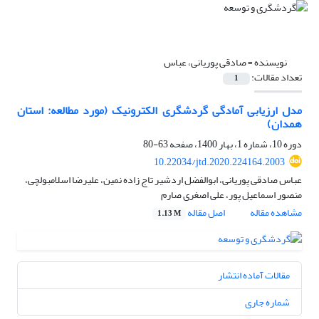
نویسنده =
صادقی پوریانی، عباس
تعداد مقالات:
1
مدل ارزیابی آمادگی گردشگری الکترونیک (مورد مطالعه: استان
همدان)
دوره 10، شماره 1، بهار 1400، صفحه
63-80
10.22034/jtd.2020.224164.2003
عباس صادقی پوریانی، ابوالفضل اردشیر تاج زاده نمین، علیرضا اسلامبولچی،
منصور اسماعیل پور، علی اصغری صارم
مشاهده مقاله
اصل مقاله
1.13 M
مقالات آماده انتشار
شماره جاری