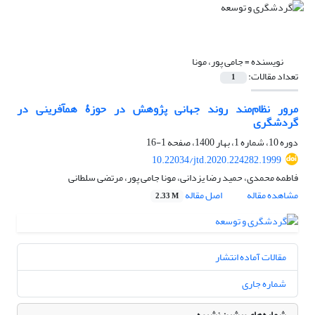
نویسنده =
جامی پور، مونا
تعداد مقالات:
1
مرور نظام‌مند روند جهانی پژوهش در حوزۀ هم‏آفرینی در
گردشگری
دوره 10، شماره 1، بهار 1400، صفحه
1-16
10.22034/jtd.2020.224282.1999
فاطمه محمدی، حمید رضا یزدانی، مونا جامی پور، مرتضی سلطانی
مشاهده مقاله
اصل مقاله
2.33 M
مقالات آماده انتشار
شماره جاری
شماره‌های پیشین نشریه