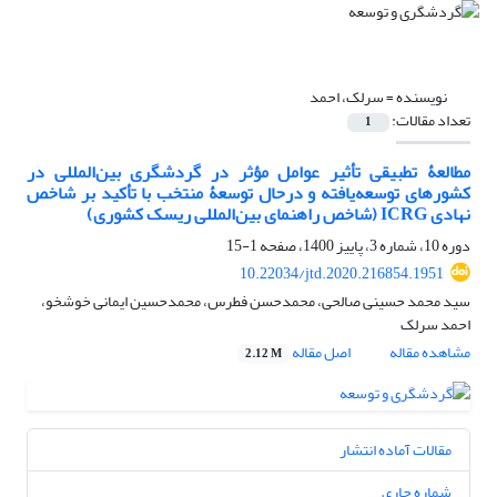
نویسنده =
سرلک، احمد
تعداد مقالات:
1
مطالعۀ تطبیقی تأثیر عوامل مؤثر در گردشگری بین‌المللی در
کشورهای توسعه‌یافته و درحال توسعۀ منتخب با تأکید بر شاخص
نهادی ICRG (شاخص راهنمای بین‌المللی ریسک کشوری)
دوره 10، شماره 3، پاییز 1400، صفحه
1-15
10.22034/jtd.2020.216854.1951
سید محمد حسینی صالحی، محمدحسن فطرس، محمدحسین ایمانی خوشخو،
احمد سرلک
مشاهده مقاله
اصل مقاله
2.12 M
مقالات آماده انتشار
شماره جاری