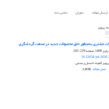
ارسال مقاله
داوران
تماس با ما
ه، پرویز
کت مشتری به‌منظور خلق محصولات جدید در صنعت گردشگری
229-245
10.22034/jtd.2020
پرویز کفچه، احسان رستمی
اصل مقاله
1.29 M