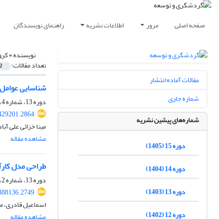
صفحه اصلی
مرور
اطلاعات نشریه
راهنمای نویسندگان
نویسنده =
کرو
تعداد مقالات:
2
مقالات آماده انتشار
شناسایی عوامل 
شماره جاری
دوره 13، شماره 4، زمستان 1403، صفحه
.429201.2864
شماره‌های پیشین نشریه
مینا خزائی علی آبا
مشاهده مقاله
دوره 15 (1405)
طراحی مدل کارآف
دوره 14 (1404)
دوره 13، شماره 2، تابستان 1403، صفحه
دوره 13 (1403)
.388136.2749
اسماعیل قادری، م
دوره 12 (1402)
مشاهده مقاله