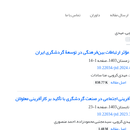
ارسال مقاله
داوران
تماس با ما
بی، مهدی
مؤثر ارتباطات بین‌فرهنگی در توسعۀ گردشگری ایران
1-14
10.22034/jtd.2024
د، مهدی کروبی، منا سادات
اصل مقاله
838.77 K
رینی اجتماعی در صنعت گردشگری با تأکید بر کارآفرینی معلولان
1-23
10.22034/jtd.2023
هدی کروبی، سیدمجتبی محمودزاده، احمد منصوری
اصل مقاله
1.48 M