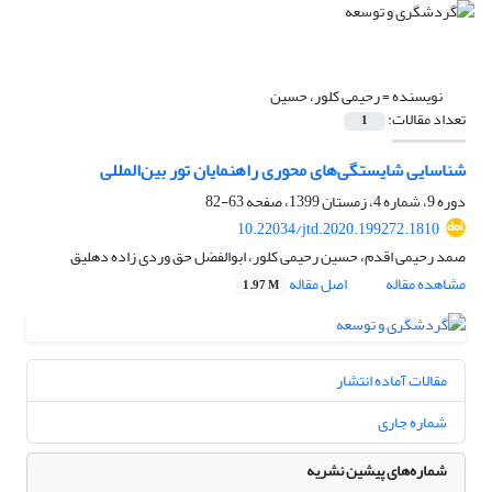
نویسنده =
رحیمی کلور، حسین
تعداد مقالات:
1
شناسایی شایستگی‌های محوری راهنمایان تور بین‌المللی
دوره 9، شماره 4، زمستان 1399، صفحه
63-82
10.22034/jtd.2020.199272.1810
صمد رحیمی اقدم، حسین رحیمی کلور، ابوالفضل حق وردی زاده دهلیق
مشاهده مقاله
اصل مقاله
1.97 M
مقالات آماده انتشار
شماره جاری
شماره‌های پیشین نشریه