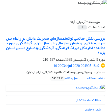
نویسنده =
آردیان، آرام
تعداد مقالات:
1
بررسی نقش میانجی توانمندسازهای مدیریت دانش بر رابطه بین
سرمایه فکری و هوش سازمانی در سازمان‏های گردشگری (مورد
مطالعه : اداره کل میراث فرهنگی، گردشگری و صنایع دستی استان
یزد)
دوره 9، شماره 2، تابستان 1399، صفحه
197-210
10.22034/jtd.2020.204905.1849
محمدرضا رضوانی، مریم صداقت، طاهره آشتیانی، آرام آردیان
مشاهده مقاله
اصل مقاله
503.22 K
مقالات آماده انتشار
شماره جاری