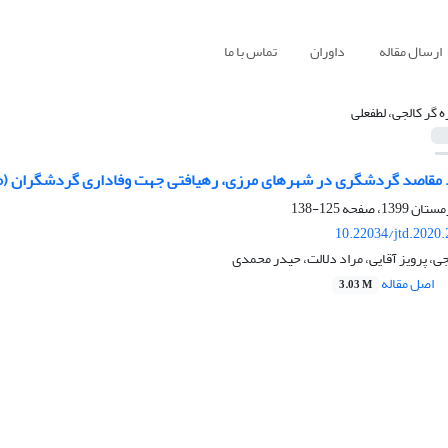
ارسال مقاله
داوران
تماس با ما
ه گر کالجی، لطفعلی
 مقاصد گردشگری در شهرهای مرزی، رهیافتی جهت وفاداری گردشگران (مو
125-138
10.22034/jtd.2020
جی، پرویز آقایی، مراد دلالت، حیدر محمدی
اصل مقاله
3.03 M