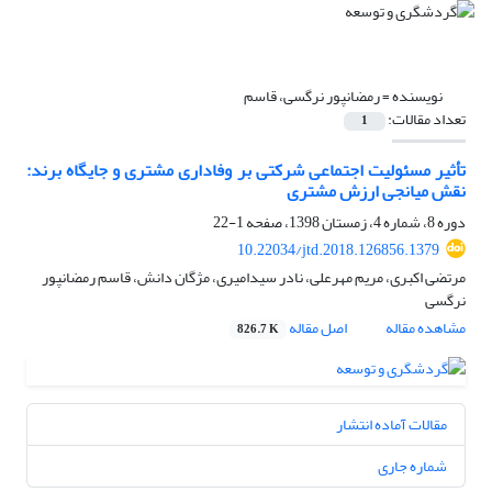
نویسنده =
رمضانپور نرگسی، قاسم
تعداد مقالات:
1
تأثیر مسئولیت اجتماعی شرکتی بر وفاداری مشتری و جایگاه برند:
نقش میانجی ارزش مشتری
دوره 8، شماره 4، زمستان 1398، صفحه
1-22
10.22034/jtd.2018.126856.1379
مرتضی اکبری، مریم مهرعلی، نادر سیدامیری، مژگان دانش، قاسم رمضانپور
نرگسی
مشاهده مقاله
اصل مقاله
826.7 K
مقالات آماده انتشار
شماره جاری