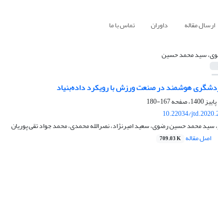
ارسال مقاله
داوران
تماس با ما
ی، سید محمد حسین
دشگری هوشمند در صنعت ورزش با رویکرد داده‌بنیاد
167-180
10.22034/jtd.2020
 سید محمد حسین رضوی، سعید امیرنژاد، نصرالله محمدی، محمد جواد تقی پوریان
اصل مقاله
709.03 K