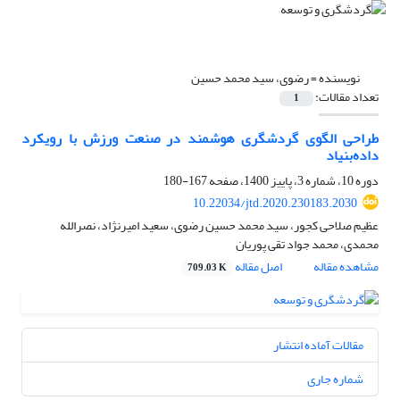
نویسنده =
رضوی، سید محمد حسین
تعداد مقالات:
1
طراحی الگوی گردشگری هوشمند در صنعت ورزش با رویکرد
داده‌بنیاد
دوره 10، شماره 3، پاییز 1400، صفحه
167-180
10.22034/jtd.2020.230183.2030
عظیم صلاحی کجور، سید محمد حسین رضوی، سعید امیرنژاد، نصرالله
محمدی، محمد جواد تقی پوریان
مشاهده مقاله
اصل مقاله
709.03 K
مقالات آماده انتشار
شماره جاری