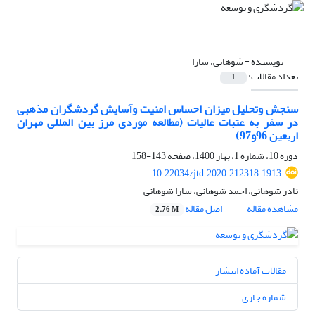
نویسنده =
شوهانی، سارا
تعداد مقالات:
1
سنجش وتحلیل‎ ‎میزان‎ ‎احساس‎ ‎امنیت وآسایش گردشگران مذهبی
در سفر به ‏عتبات عالیات (مطالعه موردی مرز بین المللی مهران
اربعین 96و97)‏
دوره 10، شماره 1، بهار 1400، صفحه
143-158
10.22034/jtd.2020.212318.1913
نادر شوهانی، احمد شوهانی، سارا شوهانی
مشاهده مقاله
اصل مقاله
2.76 M
مقالات آماده انتشار
شماره جاری