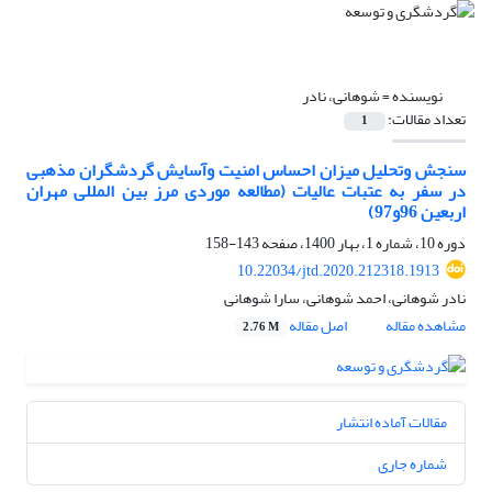
نویسنده =
شوهانی، نادر
تعداد مقالات:
1
سنجش وتحلیل‎ ‎میزان‎ ‎احساس‎ ‎امنیت وآسایش گردشگران مذهبی
در سفر به ‏عتبات عالیات (مطالعه موردی مرز بین المللی مهران
اربعین 96و97)‏
دوره 10، شماره 1، بهار 1400، صفحه
143-158
10.22034/jtd.2020.212318.1913
نادر شوهانی، احمد شوهانی، سارا شوهانی
مشاهده مقاله
اصل مقاله
2.76 M
مقالات آماده انتشار
شماره جاری