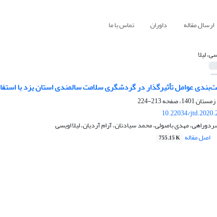
ارسال مقاله
داوران
تماس با ما
ی، لیلا
یت‌بندی عوامل تأثیرگذار در گردشگری سلامت سالمندی استان یزد با استفا
213-224
10.22034/jtd.2020
راهی، مهدی باصولی، محمد سیادتان، آرام آردیان، لیلا اویسی
اصل مقاله
755.15 K