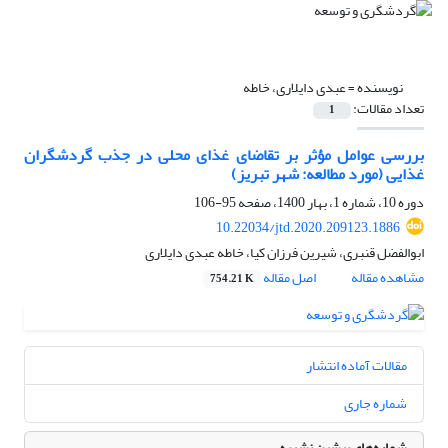
نویسنده =
عبدی دایلاری، خاطه
تعداد مقالات:
1
بررسی عوامل مؤثر بر تقاضای غذای محلی در جذب گردشگران
غذایی (مورد مطالعه: شهر تبریز)
دوره 10، شماره 1، بهار 1400، صفحه
95-106
10.22034/jtd.2020.209123.1886
ابوالفضل قنبری، شیرین فرزان کیا، خاطه عبدی دایلاری
مشاهده مقاله
اصل مقاله
754.21 K
مقالات آماده انتشار
شماره جاری
شماره‌های پیشین نشریه