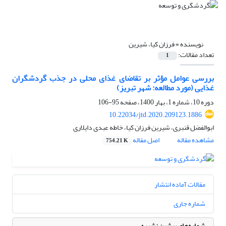
نویسنده =
فرزان کیا، شیرین
تعداد مقالات:
1
بررسی عوامل مؤثر بر تقاضای غذای محلی در جذب گردشگران
غذایی (مورد مطالعه: شهر تبریز)
دوره 10، شماره 1، بهار 1400، صفحه
95-106
10.22034/jtd.2020.209123.1886
ابوالفضل قنبری، شیرین فرزان کیا، خاطه عبدی دایلاری
مشاهده مقاله
اصل مقاله
754.21 K
مقالات آماده انتشار
شماره جاری
شماره‌های پیشین نشریه