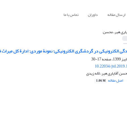
ارسال مقاله
داوران
تماس با ما
یاری هیر، محسن
آمادگی الکترونیکی در گردشگری الکترونیکی؛ نمونة موردی: ادارة کل میر
17-30
10.22034/jtd.2019
حسن آقایاری هیر، لاله زیدی
اصل مقاله
1.06 M