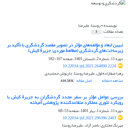
نویسنده =
روستا، علیرضا
تعداد مقالات:
3
تبیین ابعاد و مؤلفه‌‏های مؤثر در تصویر مقصد گردشگری با تأکید بر
زیرساخت‌‏های گردشگری (مطالعۀ موردی: جزیرۀ کیش)
دوره 11، شماره 2، تابستان 1401، صفحه
167-182
10.22034/jtd.2021.264890.2224
زهرا صفازاده اول، علیرضا روستا، داریوش جمشیدی
مشاهده مقاله
اصل مقاله
610.58 K
بررسی عوامل مؤثر بر سفر مجدد گردشگران به جزیرۀ کیش با
رویکرد تئوری عملکرد متقاعدکننده: پژوهشی آمیخته
دوره 11، شماره 1، بهار 1401، صفحه
53-68
10.22034/jtd.2021.296396.2403
مهرنگ مختاری، ناصر آزاد، علیرضا روستا