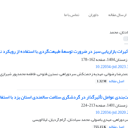
ارسال مقاله
داوران
تماس با ما
دتان، محمد
أثیرات بازاریابی سبز در ضرورت توسعۀ طبیعت‌گردی با استفاده از رویکرد
162-178
10.22034/jtd.2023
مدرضا رضوانی، مهدیه زحمت‌کش سردوراهی، نسترن فتوحی، فاطمه محمدپور شیرازی
اصل مقاله
1.32 M
یت‌بندی عوامل تأثیرگذار در گردشگری سلامت سالمندی استان یزد با استفا
213-224
10.22034/jtd.2020
راهی، مهدی باصولی، محمد سیادتان، آرام آردیان، لیلا اویسی
اصل مقاله
755.15 K