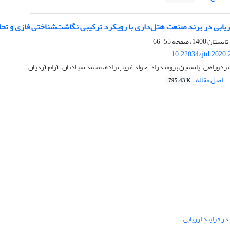
یابی در برند صنعت هتل‌داری با رویکرد ترکیبی نگاشت‌‌شناختی فازی و تح
55-66
10.22034/jtd.2020
وراهی، یاسمین برومندزاد، جواد غریب زاده، محمد سیادتان، آرام آردیان
اصل مقاله
795.43 K
ر فرایند ارزیابی