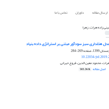
ارسال مقاله
داوران
تماس با ما
نی زاده هرات، زهرا
دل هتلداری سبز سودآور مبتنی بر استراتژی داده بنیاد
269-284
10.22034/jtd.2019
رات، محمود معین الدین، فروغ حیرانی
اصل مقاله
503.36 K