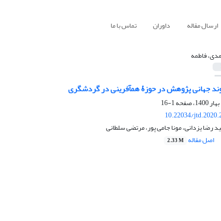
ارسال مقاله
داوران
تماس با ما
دی، فاطمه
روند جهانی پژوهش در حوزۀ هم‏آفرینی در گردشگری
1-16
10.22034/jtd.2020
 رضا یزدانی، مونا جامی پور، مرتضی سلطانی
اصل مقاله
2.33 M